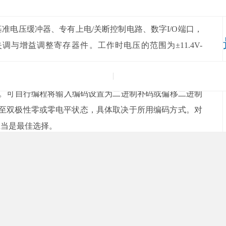
电压缓冲器、专有上电/关断控制电路、数字I/O端口，
与增益调整寄存器件。工作时电压的范围为±11.4V-
Hz的时钟速率相同，并且能与DSP和微控制器标准接口实现兼
更新。可自行编程将输入编码设置为二进制补码或偏移二进制
至双极性零或零电平状态，具体取决于所用编码方式。对
是最佳选择。