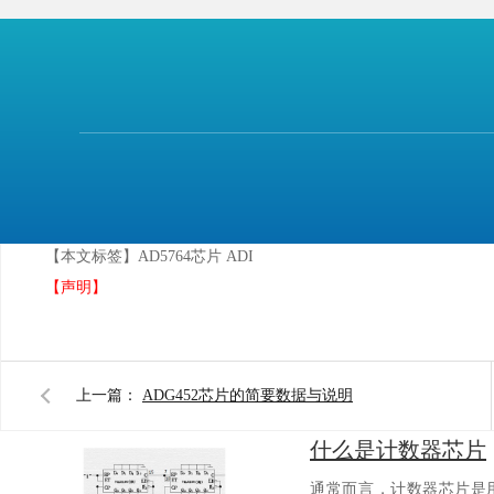
广州蜜柚下载电子科技有限公司
经10余年发展，积
载、蜜柚直播APP官方下载入口采购分销经验，本着诚信为
以最合理的价格支持广大客户。
【本文标签】
AD5764芯片 ADI
【声明】
上一篇：
ADG452芯片的简要数据与说明
什么是计数器芯片
通常而言，计数器芯片