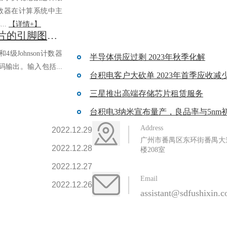
计数器在计算系统中主
..
【详情+】
CD4017B计数器芯片的引脚图及简单介绍-蜜柚下载电子
级和4级Johnson计数器
半导体供应过剩 2023年秋季化解
输出。输入包括...
台积电客户大砍单 2023年首季应收减
三星推出高端存储芯片租赁服务
台积电3纳米宣布量产，良品率与5nm
Address
2022.12.29
广州市番禺区东环街番禺大道
2022.12.28
楼208室
2022.12.27
Email
2022.12.26
assistant@sdfushixin.