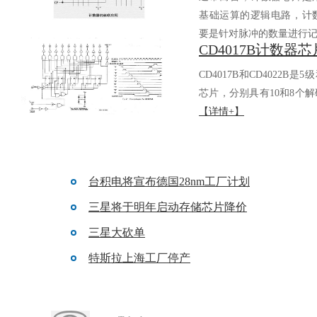
基础运算的逻辑电路，
要是针对脉冲的数量进行记.
CD4017B和CD4022B是5
芯片，分别具有10和8个解码
【详情+】
台积电将宣布德国28nm工厂计划
三星将于明年启动存储芯片降价
三星大砍单
特斯拉上海工厂停产