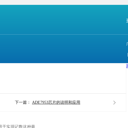
累了大量新版蜜柚APP软件下载安装、蜜柚APP官网IOS下
本、合作共赢的态度，一直以来坚持做原装正品芯片，
下一篇：
ADE7953芯片的说明和应用
声明
是用于实现记数这种最