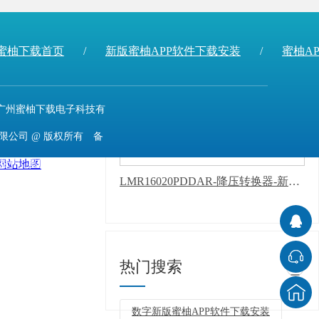
LMV611MGX/NOPB-运算放大器-新版蜜柚APP软件下载安装
蜜柚下载首页
/
新版蜜柚APP软件下载安装
/
蜜柚AP
广州蜜柚下载电子科技有
限公司 @ 版权所有 备
网站地图
案号：
粤ICP备11943494
LMR16020PDDAR-降压转换器-新版蜜柚APP软件下载安装
号
技术支持：
牛商股
份（股票代码：
830770）
百度统计 版
热门搜索
+
权声明 : 免责声明，隐私
数字新版蜜柚APP软件下载安装