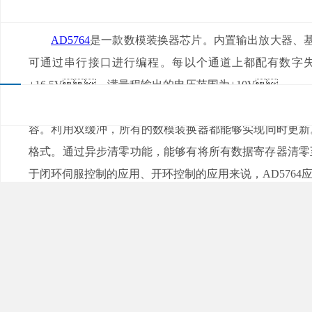
来源：
|
发布日期：2021-05-01
浏览量：
AD5764
是一款数模装换器芯片。内置输出放大器、基准
可通过串行接口进行编程。每以个通道上都配有数字失调
±16.5V。满量程输出的电压范围为±10V。
AD5764使用串行接口，最高的工作速率能与30M
容。利用双缓冲，所有的数模装换器都能够实现同时
格式。通过异步清零功能，能够有将所有数据寄存器清零
于闭环伺服控制的应用、开环控制的应用来说，AD5764应当