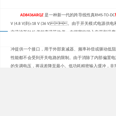
来源：
|
发布日期：2021-04-01
浏览量：
是一种新一代的跨导线性真
AD8436ARQZ
RMS-TO-DC
到±
。由于开关模式电源供电和
V (4.8 V)
18 V (36 V)
交流波形
值的直流等效值，在很宽的输入电平和温度
RMS
大器提供最宽的选择范，对于空间紧凑的应用也同样适用
冲提供一个接口，用于外部衰减器、频率
补偿或驱动低阻抗负载
性能都不会受到开关电路的限制。由于消除了内部偏置电
的失调电压，将误差降至最小。低功耗精密输入缓冲，