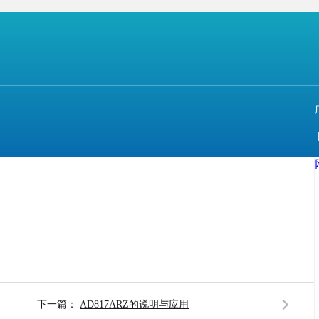
了大量
模拟
芯片
、蜜柚APP官网IOS下载、蜜柚直播APP官
度，一直以来坚持做原装正品芯片，以最合理的价格支持
下一篇：
AD817ARZ的说明与应用