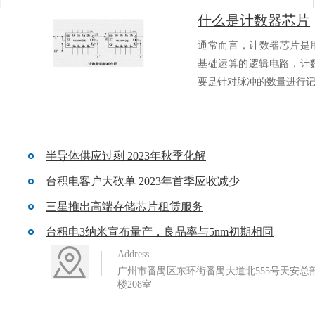
什么是计数器芯片
通常而言，计数器芯片
基础运算的逻辑电路
要是针对脉冲的数量进行记.
半导体供应过剩 2023年秋季化解
台积电客户大砍单 2023年首季应收减少
三星推出高端存储芯片租赁服务
台积电3纳米宣布量产，良品率与5nm初期相同
Address
广州市番禺区东环街番禺大道北555号天安总部
楼208室