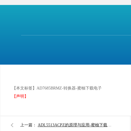
广州蜜柚下载电子科技有限公司
经
10
余年发展，积累
方下载入口采购分销经验，本着诚信为本、合作共赢的态
广大客户。
【本文标签】
AD7685BRMZ-转换器-蜜柚下载电子
【声明】
上一篇：
ADL5513ACPZ的原理与应用-蜜柚下载电子