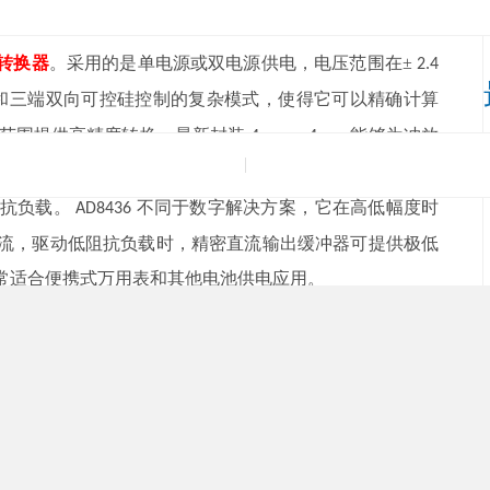
转换器
。采用的是单电源或双电源供电，电压范围在
±
2.4
三端双向可控硅控制的复杂模式，使得它可以精确计算
范围提供高精度转换，最新封装
能够为冲放
4 mm x 4 mm
，适合所有的
转换器。内部安装的高阻抗
缓
rms-to-dc
FET
。
不同于数字解决方案，它在高低幅度时
AD8436
流，驱动低阻抗负载时，精密直流输出缓冲器可提供极低
非常适合便携式万用表和其他电池供电应用。