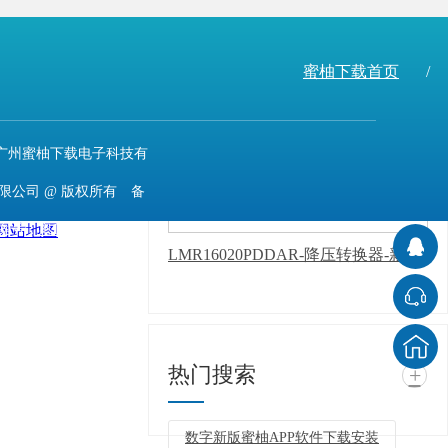
LMV611MGX/NOPB-运算放大器-新版蜜柚APP软件下载安装
蜜柚下载首页
/
广州蜜柚下载电子科技有
限公司 @ 版权所有 备
网站地图
案号：
粤ICP备11943494
LMR16020PDDAR-降压转换器-新版蜜柚APP软件下载安装
号
技术支持：
牛商股
份（股票代码：
830770）
百度统计 版
热门搜索
+
权声明 : 免责声明，隐私
声明
数字新版蜜柚APP软件下载安装