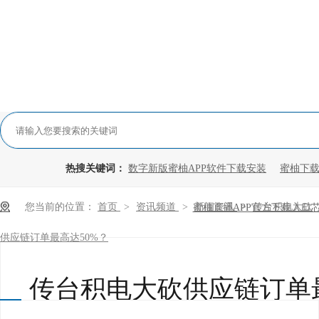
热搜关键词：
数字新版蜜柚APP软件下载安装
蜜柚下载
您当前的位置：
首页
>
资讯频道
>
新闻资讯
>
传台积电大砍
蜜柚直播APP官方下载入口
供应链订单最高达50%？
传台积电大砍供应链订单最高达