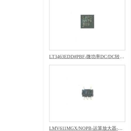
持：
牛商股份（股票代
码：830770）
百度统
计 版权声明 : 免责声
明，隐私声明
LT3463EDD#PBF-微功率DC/DC转换器-新版蜜柚APP软件下载安装
LMV611MGX/NOPB-运算放大器-新版蜜柚APP软件下载安装