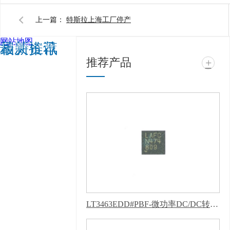
上一篇：
特斯拉上海工厂停产
网站地图
相关推荐
最新资讯
广州蜜柚下载电子科技
推荐产品
+
有限公司 @ 版权所有
备案号：
粤ICP备
11943494号
技术支
持：
牛商股份（股票代
码：830770）
百度统
计 版权声明 : 免责声
明，隐私声明
LT3463EDD#PBF-微功率DC/DC转换器-新版蜜柚APP软件下载安装