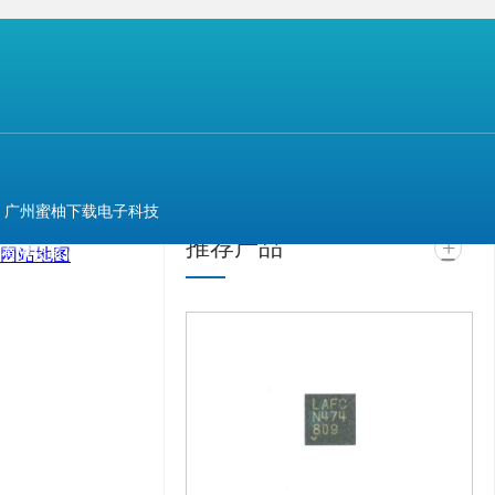
【本文标签】
高通芯片 台积电 三星
【声明】
上一篇：
台湾发生大规模停电，但不影响存储器与晶圆正常生产
相关推荐
最新资讯
广州蜜柚下载电子科技
推荐产品
+
网站地图
有限公司 @ 版权所有
备案号：
粤ICP备
11943494号
技术支
持：
牛商股份（股票代
码：830770）
百度统
计 版权声明 : 免责声