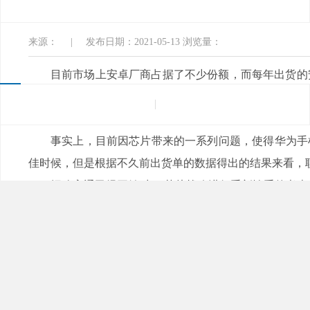
电
来源：
|
发布日期：2021-05-13
浏览量：
目前市场上安卓厂商占据了不少份额，而每年出货的安卓
从骁龙888的出现开始，就改用了三星5nm代工。
不过
功耗控制上似乎对三星不太满意。
事实上，目前因芯片带来的一系列问题，使得
佳时候，但是根据不久前出货单的数据得出的结果来看
据称高通已经开始对5G芯片战略进行重新慎重的考虑，
此前有消息称，三星与台积电都拿下订单，但是“
原因或与之前iphoness A9处理器发热的问题存在一定关系
蜜柚下载电子
常备 TI、ADI、ST等品牌现货库
DSP、MCU、接口与隔离、传感器
性采购与开发需求，蜜柚下载，您身边的优质ADI供应商