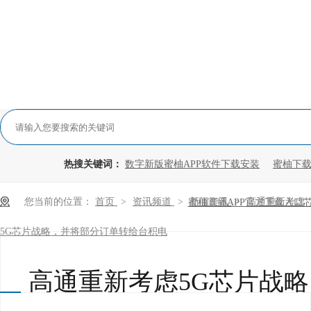
热搜关键词：
数字新版蜜柚APP软件下载安装
蜜柚下载
您当前的位置：
首页
>
资讯频道
>
新闻资讯
>
高通重新考虑
蜜柚直播APP官方下载入口
5G芯片战略，并将部分订单转给台积电
高通重新考虑5G芯片战略