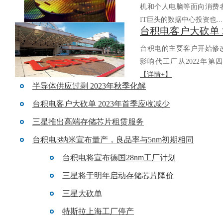
机和个人电脑等面向消费者的
IT巨头的数据中心投资也..
台积电的主要客户开始修改对
影响代工厂从2022年第四
【详情+】
半导体供应过剩 2023年秋季化解
台积电客户大砍单 2023年首季应收减少
三星推出高端存储芯片租赁服务
台积电3纳米宣布量产，良品率与5nm初期相同
台积电将宣布德国28nm工厂计划
三星将于明年启动存储芯片降价
三星大砍单
特斯拉上海工厂停产