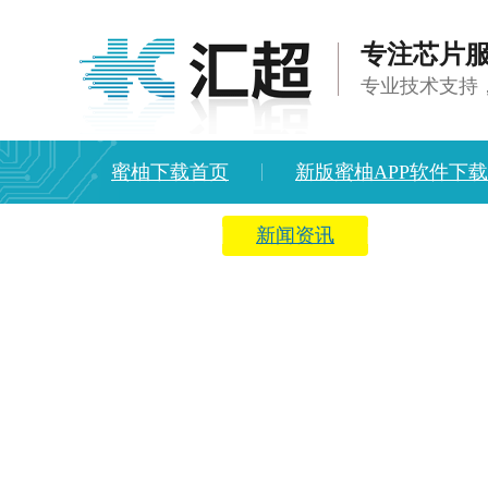
专注芯片服
专业技术支持
蜜柚下载首页
新版蜜柚APP软件下
方案中心
新闻资讯
关于蜜柚