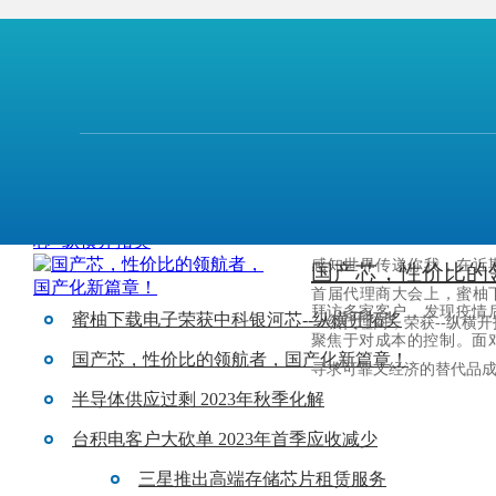
【本文标签】
【声明】
上一篇：
日电贸表示中低端MLCC交期延长材料价格飙涨
感知世界传递你我，在
首届代理商大会上，
拜访多家客户，发现疫情
蜜柚下载电子荣获中科银河芯--纵横开拓奖
一级代理商，荣获--纵横开拓
聚焦于对成本的控制。
国产芯，性价比的领航者，国产化新篇章！
寻求可靠又经济的替代品成.
半导体供应过剩 2023年秋季化解
台积电客户大砍单 2023年首季应收减少
三星推出高端存储芯片租赁服务