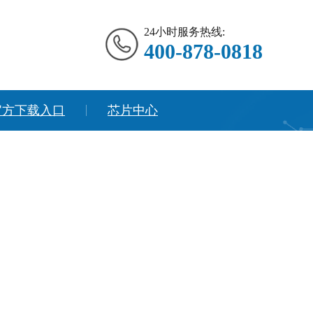
24小时服务热线:
400-878-0818
官方下载入口
芯片中心