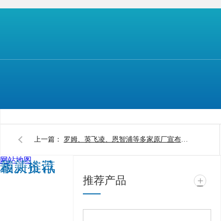
【本文标签】
【声明】
上一篇：
罗姆、英飞凌、恩智浦等多家原厂宣布车用芯片涨价
网站地图
相关推荐
最新资讯
广州蜜柚下载电子科技
推荐产品
+
有限公司 @ 版权所有
备案号：
粤ICP备
11943494号
技术支