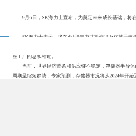
来源：
|
发布日期：2022-09-07
浏览量：
9月6日，SK海力士宣布，为奠定未来成长基础
器芯片，蜜柚下载电子
SK海力士表示，将在今后5年内共投资15万亿韩元建
科技城产业园区内约6万平方米的用地开建M15X，预
座工厂的总和相近。
当前，世界经济萧条和供应链不稳定，存储器
周期呈缩短趋势，专家预测，存储器市况将从2024年开始逐
此外，对于M17新工厂建设计划，SK海力士透露
根据此前市场传出的消息，SK海力士将在清州市新建NA
计划在明年年初开始建设，最快2025年建成。不过
划。
除了暂缓的M17厂和新规划的M15X工厂，SK海
存储芯片工厂。