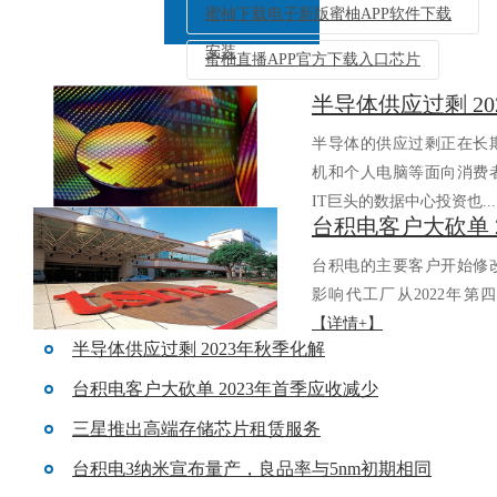
蜜柚下载电子新版蜜柚APP软件下载
安装
蜜柚直播APP官方下载入口芯片
半导体供应过剩 2
返回列表
半导体的供应过剩正在长期持
机和个人电脑等面向消费者的
IT巨头的数据中心投资也..
台积电的主要客户开始修改
影响代工厂从2022年第四
【详情+】
半导体供应过剩 2023年秋季化解
台积电客户大砍单 2023年首季应收减少
三星推出高端存储芯片租赁服务
台积电3纳米宣布量产，良品率与5nm初期相同