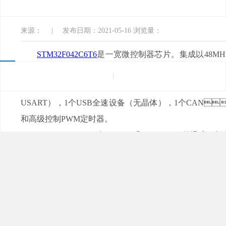
电子
来源：
|
发布日期：2021-05-16
浏览量：
STM32F042C6T6
是一宽微控制器芯片。集成以48MH
个广泛的增强型外设和I / O。
STM32F042C6T6
所有设备均提供标准通信接口（一个I2C
，两
USART），1个USB全速设备（无晶体），1个CAN
和高级控制PWM定时器。
STM32F042C6T6在-40-85°C和-40-+105°
功耗应用。拥有7种不同封装的器件，从20引脚到48引脚
备，包括不同的外设集。
这些特性使STM32F042C6T6适用于各种应用程序，例
数字电视，PC外设，游戏和GPS平台，工业应用，PLC
机和HVAC等。