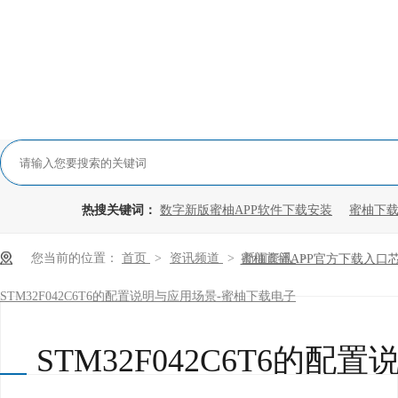
热搜关键词：
数字新版蜜柚APP软件下载安装
蜜柚下载
您当前的位置：
首页
>
资讯频道
>
新闻资讯
>
蜜柚直播APP官方下载入口
STM32F042C6T6的配置说明与应用场景-蜜柚下载电子
STM32F042C6T6的