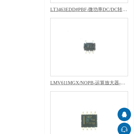
LT3463EDD#PBF-微功率DC/DC转换器-新版蜜柚APP软件下载安装
LMV611MGX/NOPB-运算放大器-新版蜜柚APP软件下载安装