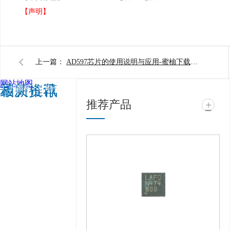
【声明】
上一篇：
AD597芯片的使用说明与应用-蜜柚下载电子
网站地图
相关推荐
最新资讯
广州蜜柚下载电子科技
推荐产品
+
有限公司 @ 版权所有
备案号：
粤ICP备
11943494号
技术支
持：
牛商股份（股票代
码：830770）
百度统
计 版权声明 : 免责声
明，隐私声明