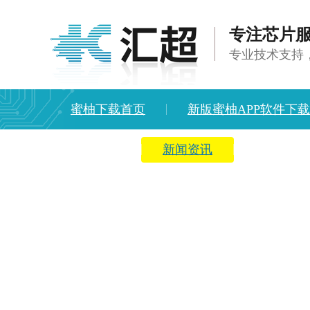
专注芯片服
专业技术支持
蜜柚下载首页
新版蜜柚APP软件下
方案中心
新闻资讯
关于蜜柚