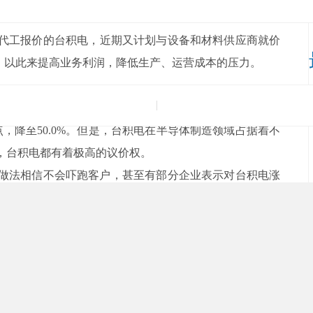
调代工报价的台积电，近期又计划与设备和材料供应商就价
此来提高业务利润，降低生产、运营成本的压力。
料价格上涨有关外，还与其毛利率下滑有关。据台积电Q2
，降至50.0%。但是，台积电在半导体制造领域占据着不
，台积电都有着极高的议价权。
做法相信不会吓跑客户，甚至有部分企业表示对台积电涨
作，但在半导体行业供不应求的现状下，台积电的晶