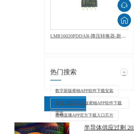
LMR16020PDDAR-降压转换器-新版蜜柚APP软件下载安装
热门搜索
+
数字新版蜜柚APP软件下载安装
蜜柚下载电子新版蜜柚APP软件下载
安装
蜜柚直播APP官方下载入口芯片
半导体供应过剩 2
返回列表