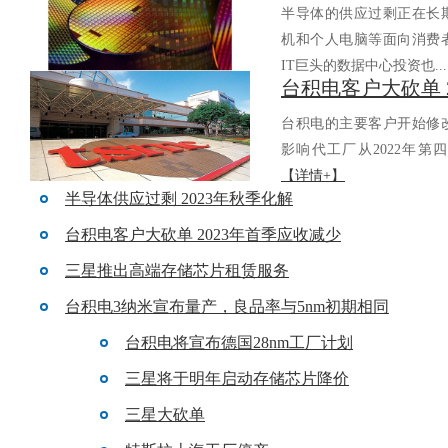
半导体的供应过剩正在长期持
机和个人电脑等面向消费者
IT巨头的数据中心投资也..
台积电的主要客户开始修改对
影响代工厂从2022年第四季
【详情+】
半导体供应过剩 2023年秋季化解
台积电客户大砍单 2023年首季应收减少
三星推出高端存储芯片租赁服务
台积电3纳米宣布量产，良品率与5nm初期相同
台积电将宣布德国28nm工厂计划
三星将于明年启动存储芯片降价
三星大砍单