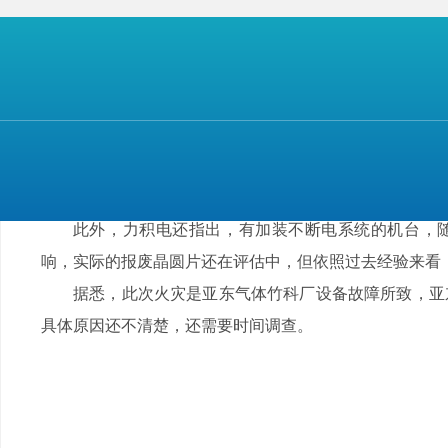
区内瞬间跳电的情况。
据台电回应，竹科园区因用户设备故障发生电压骤降
供电设备未受影响。
针对竹科园区因用户设备故障发生电压骤降，台电进
障跳脱，引起邻近电网电压扰动，台电公司在供电设备
对于是否受跳电事故影响，晶圆代工厂力积电表示，工
体情况还在评估中。
此外，力积电还指出，有加装不断电系统的机台
响，实际的报废晶圆片还在评估中，但依照过去经验来看
据悉，此次火灾是亚东气体竹科厂设备故障所致，亚
具体原因还不清楚，还需要时间调查。