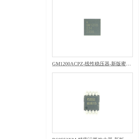
11943494号
技术支
持：
牛商股份（股票代
码：830770）
百度统
计 版权声明 : 免责声
明，隐私声明
GM1200ACPZ-线性稳压器-新版蜜柚APP软件下载安装