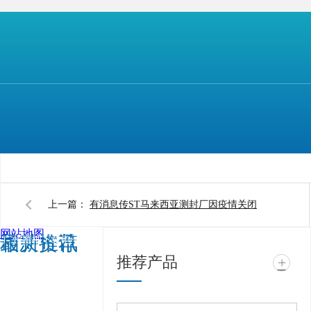
在
台南科学园区
Fab12A厂区
扩充
28
纳米
制程
的
产能，
预
支付订金
的方式来预定产能
,新产能
预计
将
于
23年第2季度
此外
，
在之前召开的第二季度说法会上，
联电总经理王石
下，第
3季的
产能
需求仍然
十分强劲
，
8英寸及12英寸
晶圆
继续进一步优化产品组合
，
降低
生产
成本
，
提升
生产效率
【本文标签】
联电
【声明】
上一篇：
有消息传ST马来西亚测封厂因疫情关闭
网站地图
相关推荐
最新资讯
广州蜜柚下载电子科技
推荐产品
+
有限公司 @ 版权所有
备案号：
粤ICP备