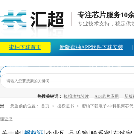
专注芯片服务10
专业技术支持，稳定供
蜜柚下载首页
新版蜜柚APP软件下载安装
方案中心
新闻资讯
关于蜜柚下载
热搜关键词：
模拟功放芯片
ADI芯片应用
新版
您当前的位置：
首页
>
授权证书
>
蜜柚下载电子-中科银河芯代
理证书
关于蜜
授权证
企业风
品质管
联系蜜
在线留