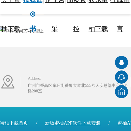
柚下载
书
采
控
柚下载
言
Address
广州市番禺区东环街番禺大道北555号天安总部中心15号
楼208室
蜜柚下载首页
/
新版蜜柚APP软件下载安装
/
蜜柚A